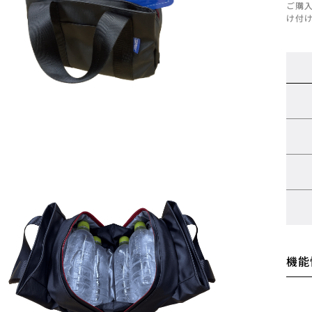
ご購
け付
機能