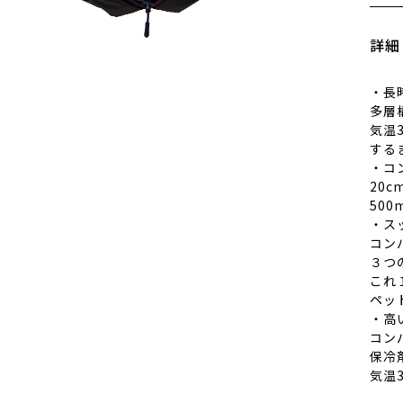
詳細
・長
多層
気温
する
・コ
20c
50
・ス
コン
３つ
これ
ペッ
・高
コン
保冷
気温