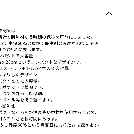
時間保冷
構造の断熱材が長時間の保冷を可能にしました。
35℃ 室温60%の環境で保冷剤の温度が20℃に到達
まで約9時間要します。
ンパクトで大容量
m x 26cmというコンパクトなデザインで、
0mLのペットボトルが4本入る大容量。
ッキリしたデザイン
パクトなのに大容量。
のポケットで整頓でき、
１つでお弁当、保冷剤、
トボトル等を持ち運べます。
い断熱性
パクトながら断熱性の高い中材を使用することで、
剤の冷たさを長時間保ちます。
35℃ 湿度60%という真夏日にも冷たさは続きます。